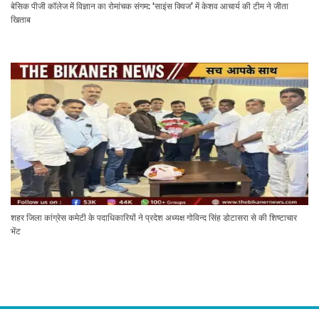
बेसिक पीजी कॉलेज में विज्ञान का रोमांचक संगम: ‘साइंस क्विज’ में केशव आचार्य की टीम ने जीता
खिताब
शहर जिला कांग्रेस कमेटी के पदाधिकारियों ने प्रदेश अध्यक्ष गोविन्द सिंह डोटासरा से की शिष्टाचार
भेंट