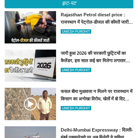
झट-पट
Rajasthan Petrol diesel price :
राजस्थान में पेट्रोल-डीजल की कीमतें जारी,
जानिए बीकानेर समेत पुरे प्रदेश में नए रेट
UMESH PUROHIT
जारी हुआ 2026 की सरकारी छुट्टियों का
कैलेंडर, इस साल कई बार मिलेगा लगातार
अवकाश, देखें
UMESH PUROHIT
फसल बीमा मुआवजा न मिलने पर राजस्थान में
किसान का अनोखा विरोध, खेतों में बो दिए
500-500 रुपए के नोट, वीडियो वायरल
UMESH PUROHIT
Delhi-Mumbai Expressway : दिल्ली-
मुंबई एक्सप्रेसवे पर अब मिलेगी ये सुविधा,