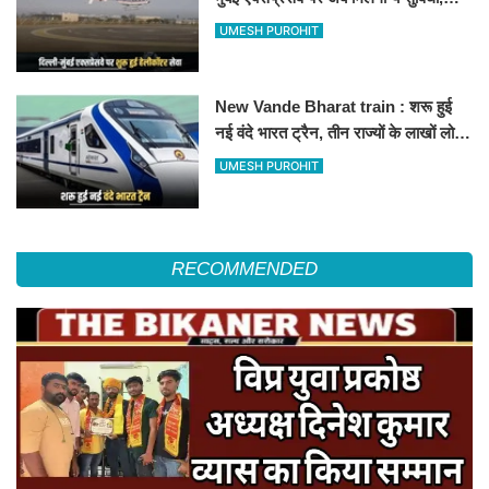
हेलीकॉप्टर सर्विस से तुरंत घायल पहुंचेगा
UMESH PUROHIT
हॉस्पिटल
New Vande Bharat train : शरू हुई
नई वंदे भारत ट्रैन, तीन राज्यों के लाखों लोगों
का सफर होगा आसान, देखें पूरा रूटमैप
UMESH PUROHIT
RECOMMENDED