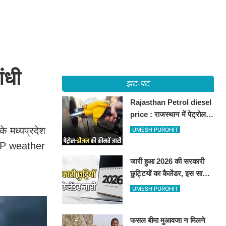
ंधी
झट-पट
Rajasthan Petrol diesel
price : राजस्थान में पेट्रोल-
डीजल की कीमतें जारी, जानिए
े मध्यप्रदेश
UMESH PUROHIT
बीकानेर समेत पुरे प्रदेश में नए
 (MP weather
रेट
जारी हुआ 2026 की सरकारी
छुट्टियों का कैलेंडर, इस साल
कई बार मिलेगा लगातार
UMESH PUROHIT
अवकाश, देखें
फसल बीमा मुआवजा न मिलने