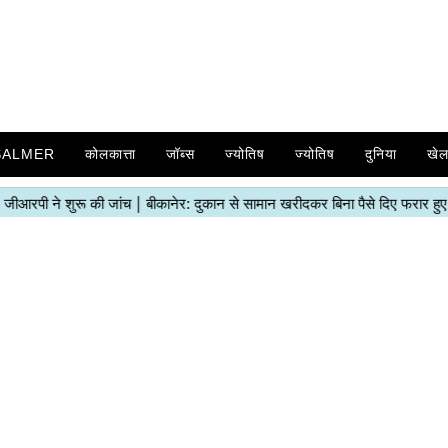
SALMER
कोलकात्ता
जॉब्स
ज्योतिष
ज्योतिष
दुनिया
खे