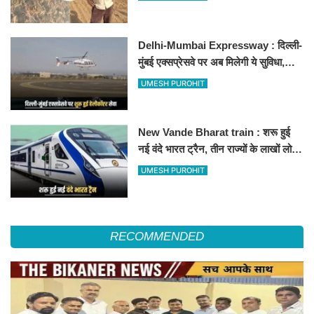
Delhi-Mumbai Expressway : दिल्ली-
मुंबई एक्सप्रेसवे पर अब मिलेगी ये सुविधा,
हेलीकॉप्टर सर्विस से तुरंत घायल पहुंचेगा
UMESH PUROHIT
हॉस्पिटल
New Vande Bharat train : शरू हुई
नई वंदे भारत ट्रैन, तीन राज्यों के लाखों लोगों
का सफर होगा आसान, देखें पूरा रूटमैप
UMESH PUROHIT
RECOMMENDED