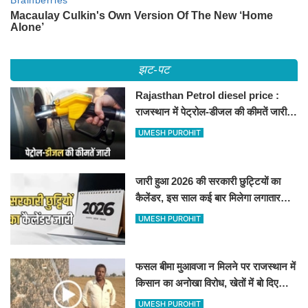
झट-पट
Rajasthan Petrol diesel price :
राजस्थान में पेट्रोल-डीजल की कीमतें जारी,
जानिए बीकानेर समेत पुरे प्रदेश में नए रेट
UMESH PUROHIT
जारी हुआ 2026 की सरकारी छुट्टियों का
कैलेंडर, इस साल कई बार मिलेगा लगातार
अवकाश, देखें
UMESH PUROHIT
फसल बीमा मुआवजा न मिलने पर राजस्थान में
किसान का अनोखा विरोध, खेतों में बो दिए
500-500 रुपए के नोट, वीडियो वायरल
UMESH PUROHIT