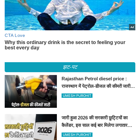
झट-पट
Rajasthan Petrol diesel price :
राजस्थान में पेट्रोल-डीजल की कीमतें जारी,
जानिए बीकानेर समेत पुरे प्रदेश में नए रेट
UMESH PUROHIT
जारी हुआ 2026 की सरकारी छुट्टियों का
कैलेंडर, इस साल कई बार मिलेगा लगातार
अवकाश, देखें
UMESH PUROHIT