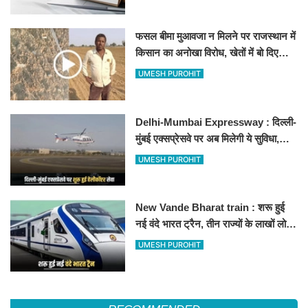
फसल बीमा मुआवजा न मिलने पर राजस्थान में
किसान का अनोखा विरोध, खेतों में बो दिए
500-500 रुपए के नोट, वीडियो वायरल
UMESH PUROHIT
Delhi-Mumbai Expressway : दिल्ली-
मुंबई एक्सप्रेसवे पर अब मिलेगी ये सुविधा,
हेलीकॉप्टर सर्विस से तुरंत घायल पहुंचेगा
UMESH PUROHIT
हॉस्पिटल
New Vande Bharat train : शरू हुई
नई वंदे भारत ट्रैन, तीन राज्यों के लाखों लोगों
का सफर होगा आसान, देखें पूरा रूटमैप
UMESH PUROHIT