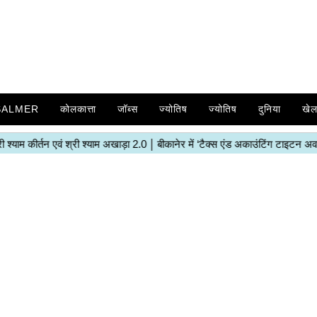
SALMER
कोलकात्ता
जॉब्स
ज्योतिष
ज्योतिष
दुनिया
खे