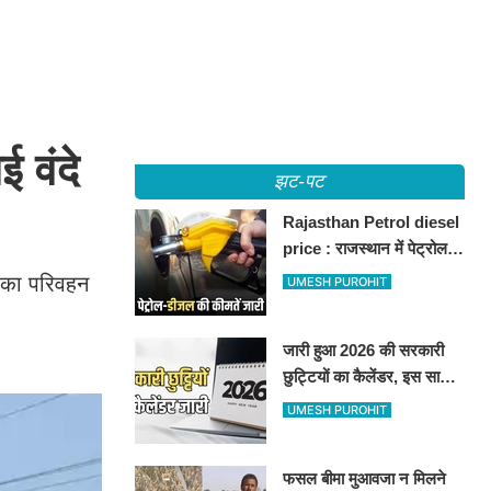
 वंदे
झट-पट
Rajasthan Petrol diesel
price : राजस्थान में पेट्रोल-
डीजल की कीमतें जारी, जानिए
ान का परिवहन
UMESH PUROHIT
बीकानेर समेत पुरे प्रदेश में नए
रेट
जारी हुआ 2026 की सरकारी
छुट्टियों का कैलेंडर, इस साल
कई बार मिलेगा लगातार
UMESH PUROHIT
अवकाश, देखें
फसल बीमा मुआवजा न मिलने