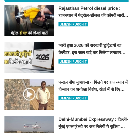
Rajasthan Petrol diesel price :
राजस्थान में पेट्रोल-डीजल की कीमतें जारी,
जानिए बीकानेर समेत पुरे प्रदेश में नए रेट
UMESH PUROHIT
जारी हुआ 2026 की सरकारी छुट्टियों का
कैलेंडर, इस साल कई बार मिलेगा लगातार
अवकाश, देखें
UMESH PUROHIT
फसल बीमा मुआवजा न मिलने पर राजस्थान में
किसान का अनोखा विरोध, खेतों में बो दिए
500-500 रुपए के नोट, वीडियो वायरल
UMESH PUROHIT
Delhi-Mumbai Expressway : दिल्ली-
मुंबई एक्सप्रेसवे पर अब मिलेगी ये सुविधा,