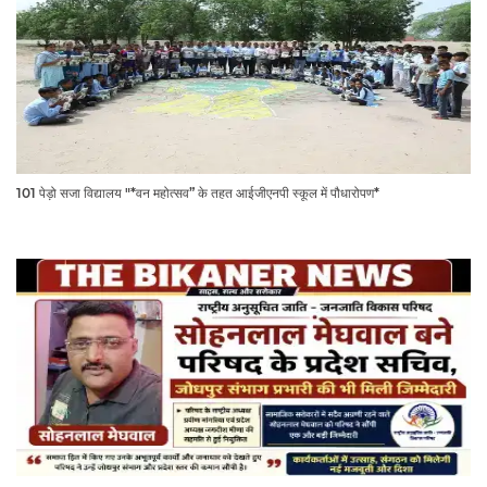
101 पेड़ो सजा विद्यालय "*वन महोत्सव” के तहत आईजीएनपी स्कूल में पौधारोपण*