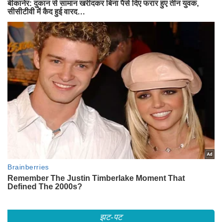
झट-पट