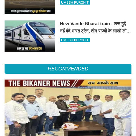
हेलीकॉप्टर सर्विस से तुरंत घायल पहुंचेगा
UMESH PUROHIT
हॉस्पिटल
New Vande Bharat train : शरू हुई
नई वंदे भारत ट्रैन, तीन राज्यों के लाखों लोगों
का सफर होगा आसान, देखें पूरा रूटमैप
UMESH PUROHIT
RECOMMENDED