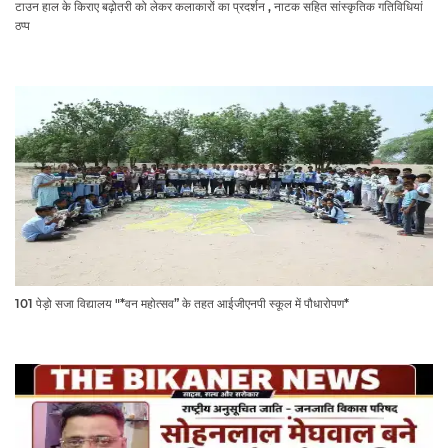
टाउन हाल के किराए बढ़ोतरी को लेकर कलाकारों का प्रदर्शन , नाटक सहित सांस्कृतिक गतिविधियां
ठप्प
101 पेड़ो सजा विद्यालय "*वन महोत्सव” के तहत आईजीएनपी स्कूल में पौधारोपण*