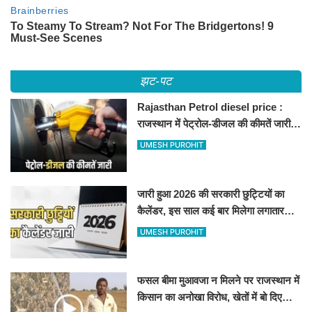
झट-पट
Rajasthan Petrol diesel price :
राजस्थान में पेट्रोल-डीजल की कीमतें जारी,
जानिए बीकानेर समेत पुरे प्रदेश में नए रेट
UMESH PUROHIT
जारी हुआ 2026 की सरकारी छुट्टियों का
कैलेंडर, इस साल कई बार मिलेगा लगातार
अवकाश, देखें
UMESH PUROHIT
फसल बीमा मुआवजा न मिलने पर राजस्थान में
किसान का अनोखा विरोध, खेतों में बो दिए