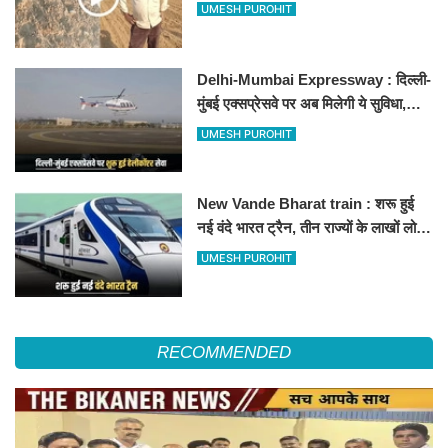
500-500 रुपए के नोट, वीडियो वायरल
UMESH PUROHIT
Delhi-Mumbai Expressway : दिल्ली-
मुंबई एक्सप्रेसवे पर अब मिलेगी ये सुविधा,
हेलीकॉप्टर सर्विस से तुरंत घायल पहुंचेगा
UMESH PUROHIT
हॉस्पिटल
New Vande Bharat train : शरू हुई
नई वंदे भारत ट्रैन, तीन राज्यों के लाखों लोगों
का सफर होगा आसान, देखें पूरा रूटमैप
UMESH PUROHIT
RECOMMENDED