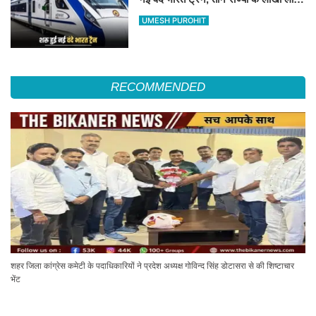
का सफर होगा आसान, देखें पूरा रूटमैप
UMESH PUROHIT
RECOMMENDED
शहर जिला कांग्रेस कमेटी के पदाधिकारियों ने प्रदेश अध्यक्ष गोविन्द सिंह डोटासरा से की शिष्टाचार
भेंट