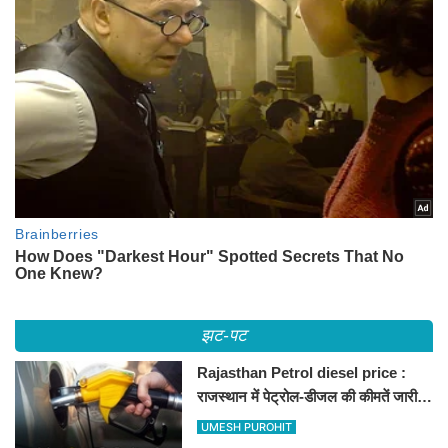
झट-पट
Rajasthan Petrol diesel price :
राजस्थान में पेट्रोल-डीजल की कीमतें जारी,
जानिए बीकानेर समेत पुरे प्रदेश में नए रेट
UMESH PUROHIT