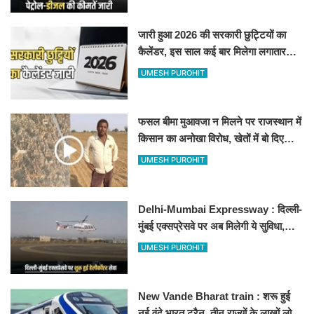
जारी हुआ 2026 की सरकारी छुट्टियों का
कैलेंडर, इस साल कई बार मिलेगा लगातार
अवकाश, देखें
UMESH PUROHIT
फसल बीमा मुआवजा न मिलने पर राजस्थान में
किसान का अनोखा विरोध, खेतों में बो दिए
500-500 रुपए के नोट, वीडियो वायरल
UMESH PUROHIT
Delhi-Mumbai Expressway : दिल्ली-
मुंबई एक्सप्रेसवे पर अब मिलेगी ये सुविधा,
हेलीकॉप्टर सर्विस से तुरंत घायल पहुंचेगा
UMESH PUROHIT
हॉस्पिटल
New Vande Bharat train : शरू हुई
नई वंदे भारत ट्रैन, तीन राज्यों के लाखों लोगों