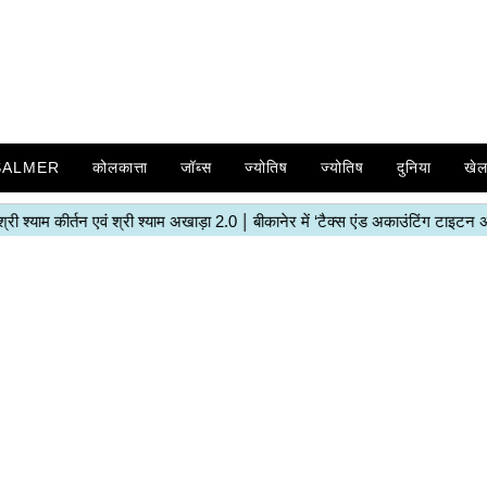
SALMER
कोलकात्ता
जॉब्स
ज्योतिष
ज्योतिष
दुनिया
खे