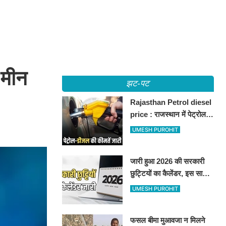
 मीन
झट-पट
Rajasthan Petrol diesel
price : राजस्थान में पेट्रोल-
डीजल की कीमतें जारी, जानिए
UMESH PUROHIT
बीकानेर समेत पुरे प्रदेश में नए
रेट
जारी हुआ 2026 की सरकारी
छुट्टियों का कैलेंडर, इस साल
कई बार मिलेगा लगातार
UMESH PUROHIT
अवकाश, देखें
फसल बीमा मुआवजा न मिलने