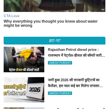
झट-पट
Rajasthan Petrol diesel price :
राजस्थान में पेट्रोल-डीजल की कीमतें जारी,
जानिए बीकानेर समेत पुरे प्रदेश में नए रेट
UMESH PUROHIT
जारी हुआ 2026 की सरकारी छुट्टियों का
कैलेंडर, इस साल कई बार मिलेगा लगातार
अवकाश, देखें
UMESH PUROHIT