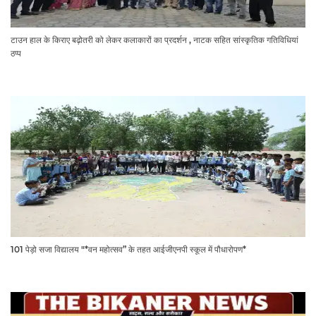
टाउन हाल के किराए बढ़ोतरी को लेकर कलाकारों का प्रदर्शन , नाटक सहित सांस्कृतिक गतिविधियां
ठप्प
101 पेड़ो सजा विद्यालय "*वन महोत्सव” के तहत आईजीएनपी स्कूल में पौधारोपण*