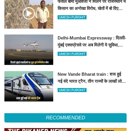
फसल बीमा मुआवजा न मिलने पर राजस्थान में
किसान का अनोखा विरोध, खेतों में बो दिए
500-500 रुपए के नोट, वीडियो वायरल
UMESH PUROHIT
Delhi-Mumbai Expressway : दिल्ली-
मुंबई एक्सप्रेसवे पर अब मिलेगी ये सुविधा,
हेलीकॉप्टर सर्विस से तुरंत घायल पहुंचेगा
UMESH PUROHIT
हॉस्पिटल
New Vande Bharat train : शरू हुई
नई वंदे भारत ट्रैन, तीन राज्यों के लाखों लोगों
का सफर होगा आसान, देखें पूरा रूटमैप
UMESH PUROHIT
RECOMMENDED