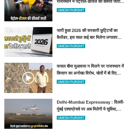
राजस्थान में पेट्रोल-डीजल की कीमतें जारी,
जानिए बीकानेर समेत पुरे प्रदेश में नए रेट
UMESH PUROHIT
जारी हुआ 2026 की सरकारी छुट्टियों का
कैलेंडर, इस साल कई बार मिलेगा लगातार
अवकाश, देखें
UMESH PUROHIT
फसल बीमा मुआवजा न मिलने पर राजस्थान में
किसान का अनोखा विरोध, खेतों में बो दिए
500-500 रुपए के नोट, वीडियो वायरल
UMESH PUROHIT
Delhi-Mumbai Expressway : दिल्ली-
मुंबई एक्सप्रेसवे पर अब मिलेगी ये सुविधा,
हेलीकॉप्टर सर्विस से तुरंत घायल पहुंचेगा
UMESH PUROHIT
हॉस्पिटल