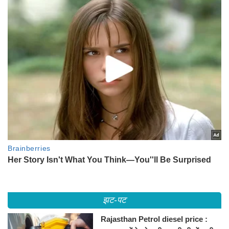
झट-पट
Rajasthan Petrol diesel price :