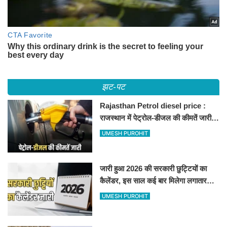
झट-पट
Rajasthan Petrol diesel price :
राजस्थान में पेट्रोल-डीजल की कीमतें जारी,
जानिए बीकानेर समेत पुरे प्रदेश में नए रेट
UMESH PUROHIT
जारी हुआ 2026 की सरकारी छुट्टियों का
कैलेंडर, इस साल कई बार मिलेगा लगातार
अवकाश, देखें
UMESH PUROHIT