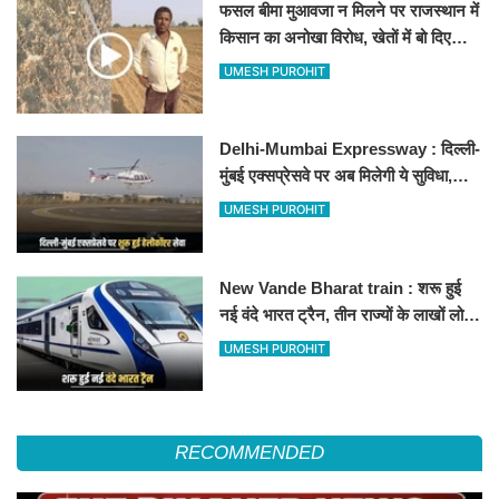
फसल बीमा मुआवजा न मिलने पर राजस्थान में
किसान का अनोखा विरोध, खेतों में बो दिए
500-500 रुपए के नोट, वीडियो वायरल
UMESH PUROHIT
Delhi-Mumbai Expressway : दिल्ली-
मुंबई एक्सप्रेसवे पर अब मिलेगी ये सुविधा,
हेलीकॉप्टर सर्विस से तुरंत घायल पहुंचेगा
UMESH PUROHIT
हॉस्पिटल
New Vande Bharat train : शरू हुई
नई वंदे भारत ट्रैन, तीन राज्यों के लाखों लोगों
का सफर होगा आसान, देखें पूरा रूटमैप
UMESH PUROHIT
RECOMMENDED