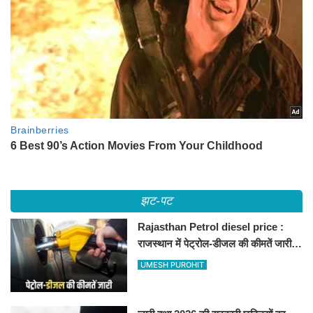
झट-पट
Rajasthan Petrol diesel price :
राजस्थान में पेट्रोल-डीजल की कीमतें जारी,
जानिए बीकानेर समेत पुरे प्रदेश में नए रेट
UMESH PUROHIT