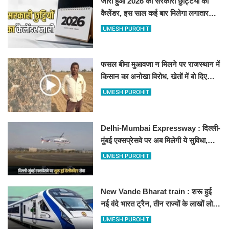
जारी हुआ 2026 की सरकारी छुट्टियों का
कैलेंडर, इस साल कई बार मिलेगा लगातार
अवकाश, देखें
UMESH PUROHIT
फसल बीमा मुआवजा न मिलने पर राजस्थान में
किसान का अनोखा विरोध, खेतों में बो दिए
500-500 रुपए के नोट, वीडियो वायरल
UMESH PUROHIT
Delhi-Mumbai Expressway : दिल्ली-
मुंबई एक्सप्रेसवे पर अब मिलेगी ये सुविधा,
हेलीकॉप्टर सर्विस से तुरंत घायल पहुंचेगा
UMESH PUROHIT
हॉस्पिटल
New Vande Bharat train : शरू हुई
नई वंदे भारत ट्रैन, तीन राज्यों के लाखों लोगों
का सफर होगा आसान, देखें पूरा रूटमैप
UMESH PUROHIT