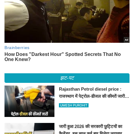
झट-पट
Rajasthan Petrol diesel price :
राजस्थान में पेट्रोल-डीजल की कीमतें जारी,
जानिए बीकानेर समेत पुरे प्रदेश में नए रेट
UMESH PUROHIT
जारी हुआ 2026 की सरकारी छुट्टियों का
कैलेंडर, इस साल कई बार मिलेगा लगातार