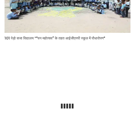
101 पेड़ो सजा विद्यालय "*वन महोत्सव” के तहत आईजीएनपी स्कूल में पौधारोपण*