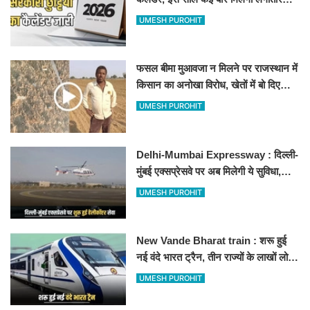
अवकाश, देखें
UMESH PUROHIT
फसल बीमा मुआवजा न मिलने पर राजस्थान में
किसान का अनोखा विरोध, खेतों में बो दिए
500-500 रुपए के नोट, वीडियो वायरल
UMESH PUROHIT
Delhi-Mumbai Expressway : दिल्ली-
मुंबई एक्सप्रेसवे पर अब मिलेगी ये सुविधा,
हेलीकॉप्टर सर्विस से तुरंत घायल पहुंचेगा
UMESH PUROHIT
हॉस्पिटल
New Vande Bharat train : शरू हुई
नई वंदे भारत ट्रैन, तीन राज्यों के लाखों लोगों
का सफर होगा आसान, देखें पूरा रूटमैप
UMESH PUROHIT