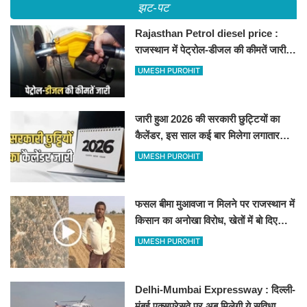
झट-पट
Rajasthan Petrol diesel price :
राजस्थान में पेट्रोल-डीजल की कीमतें जारी,
जानिए बीकानेर समेत पुरे प्रदेश में नए रेट
UMESH PUROHIT
जारी हुआ 2026 की सरकारी छुट्टियों का
कैलेंडर, इस साल कई बार मिलेगा लगातार
अवकाश, देखें
UMESH PUROHIT
फसल बीमा मुआवजा न मिलने पर राजस्थान में
किसान का अनोखा विरोध, खेतों में बो दिए
500-500 रुपए के नोट, वीडियो वायरल
UMESH PUROHIT
Delhi-Mumbai Expressway : दिल्ली-
मुंबई एक्सप्रेसवे पर अब मिलेगी ये सुविधा,