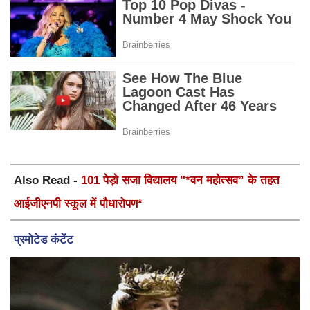
Also Read -
101 पेड़ो सजा विद्यालय "*वन महोत्सव” के तहत
आईजीएनपी स्कूल में पौधारोपण*