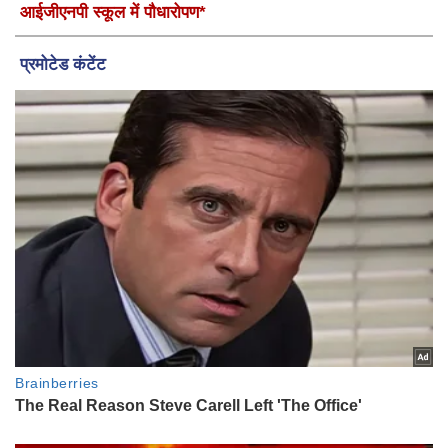
आईजीएनपी स्कूल में पौधारोपण*