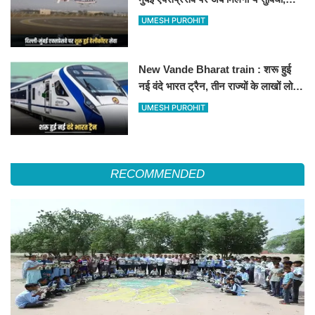
हेलीकॉप्टर सर्विस से तुरंत घायल पहुंचेगा
UMESH PUROHIT
हॉस्पिटल
New Vande Bharat train : शरू हुई
नई वंदे भारत ट्रैन, तीन राज्यों के लाखों लोगों
का सफर होगा आसान, देखें पूरा रूटमैप
UMESH PUROHIT
RECOMMENDED