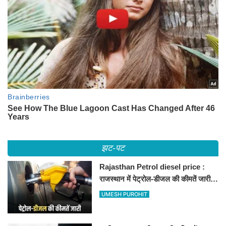
झट-पट
Rajasthan Petrol diesel price :
राजस्थान में पेट्रोल-डीजल की कीमतें जारी,
जानिए बीकानेर समेत पुरे प्रदेश में नए रेट
UMESH PUROHIT