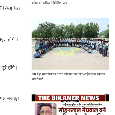
सहित सांस्कृतिक गतिविधियां ठप्प
ेगा।Aaj Ka
जबूत होगी।
ूरे होंगे।
101 पेड़ो सजा विद्यालय "*वन महोत्सव” के तहत आईजीएनपी स्कूल में
पौधारोपण*
पक्ष मजबूत