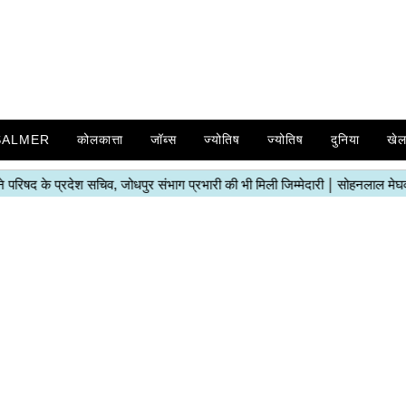
SALMER
कोलकात्ता
जॉब्स
ज्योतिष
ज्योतिष
दुनिया
खे