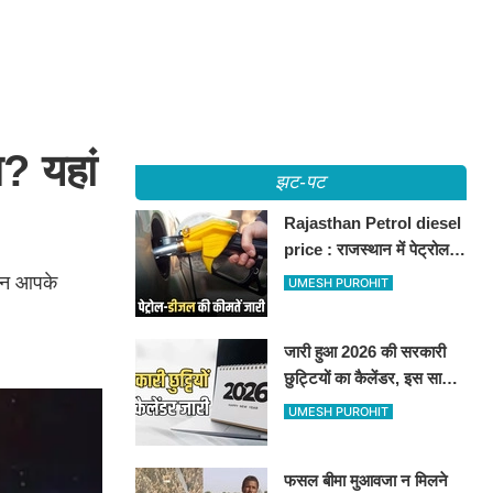
? यहां
झट-पट
Rajasthan Petrol diesel
price : राजस्थान में पेट्रोल-
डीजल की कीमतें जारी, जानिए
दिन आपके
UMESH PUROHIT
बीकानेर समेत पुरे प्रदेश में नए
रेट
जारी हुआ 2026 की सरकारी
छुट्टियों का कैलेंडर, इस साल
कई बार मिलेगा लगातार
UMESH PUROHIT
अवकाश, देखें
फसल बीमा मुआवजा न मिलने