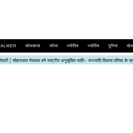
SALMER
कोलकात्ता
जॉब्स
ज्योतिष
ज्योतिष
दुनिया
खे