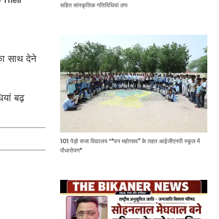
सहित सांस्कृतिक गतिविधियां ठप्प
ा साथ देने
यां बढ़
101 पेड़ो सजा विद्यालय "*वन महोत्सव” के तहत आईजीएनपी स्कूल में
पौधारोपण*