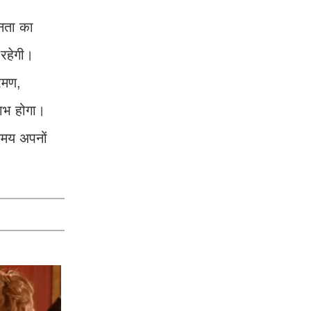
्नता का
 रहेगी।
रमण,
 लाभ होगा।
समय अपनों