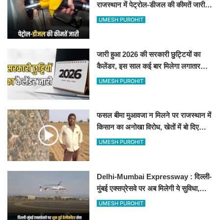
राजस्थान में पेट्रोल-डीजल की कीमतें जारी,
जानिए बीकानेर समेत पुरे प्रदेश में नए रेट
UMESH PUROHIT
जारी हुआ 2026 की सरकारी छुट्टियों का
कैलेंडर, इस साल कई बार मिलेगा लगातार
अवकाश, देखें
UMESH PUROHIT
फसल बीमा मुआवजा न मिलने पर राजस्थान में
किसान का अनोखा विरोध, खेतों में बो दिए
500-500 रुपए के नोट, वीडियो वायरल
UMESH PUROHIT
Delhi-Mumbai Expressway : दिल्ली-
मुंबई एक्सप्रेसवे पर अब मिलेगी ये सुविधा,
हेलीकॉप्टर सर्विस से तुरंत घायल पहुंचेगा
UMESH PUROHIT
हॉस्पिटल