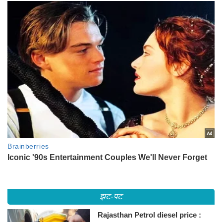
झट-पट
Rajasthan Petrol diesel price :