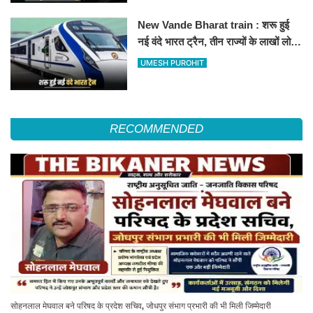
New Vande Bharat train : शरू हुई
नई वंदे भारत ट्रैन, तीन राज्यों के लाखों लोगों
का सफर होगा आसान, देखें पूरा रूटमैप
UMESH PUROHIT
RECOMMENDED
सोहनलाल मेघवाल बने परिषद के प्रदेश सचिव, जोधपुर संभाग प्रभारी की भी मिली जिम्मेदारी