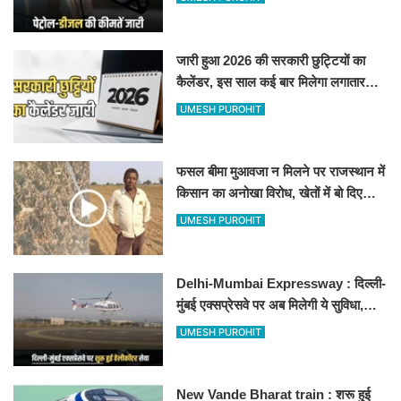
जारी हुआ 2026 की सरकारी छुट्टियों का
कैलेंडर, इस साल कई बार मिलेगा लगातार
अवकाश, देखें
UMESH PUROHIT
फसल बीमा मुआवजा न मिलने पर राजस्थान में
किसान का अनोखा विरोध, खेतों में बो दिए
500-500 रुपए के नोट, वीडियो वायरल
UMESH PUROHIT
Delhi-Mumbai Expressway : दिल्ली-
मुंबई एक्सप्रेसवे पर अब मिलेगी ये सुविधा,
हेलीकॉप्टर सर्विस से तुरंत घायल पहुंचेगा
UMESH PUROHIT
हॉस्पिटल
New Vande Bharat train : शरू हुई