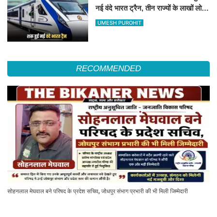
नई वंदे भारत ट्रैन, तीन राज्यों के लाखों लोगों
का सफर होगा आसान, देखें पूरा रूटमैप
UMESH PUROHIT
RECOMMENDED
सोहनलाल मेघवाल बने परिषद के प्रदेश सचिव, जोधपुर संभाग प्रभारी की भी मिली जिम्मेदारी