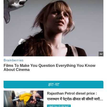
झट-पट
Rajasthan Petrol diesel price :
राजस्थान में पेट्रोल-डीजल की कीमतें जारी,
जानिए बीकानेर समेत पुरे प्रदेश में नए रेट
UMESH PUROHIT