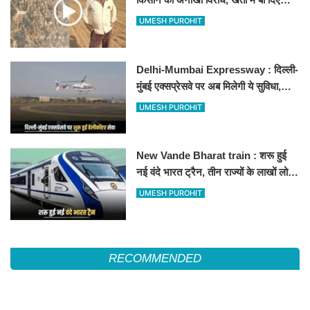
500-500 रुपए के नोट, वीडियो वायरल
UMESH PUROHIT
Delhi-Mumbai Expressway : दिल्ली-
मुंबई एक्सप्रेसवे पर अब मिलेगी ये सुविधा,
हेलीकॉप्टर सर्विस से तुरंत घायल पहुंचेगा
UMESH PUROHIT
हॉस्पिटल
New Vande Bharat train : शरू हुई
नई वंदे भारत ट्रैन, तीन राज्यों के लाखों लोगों
का सफर होगा आसान, देखें पूरा रूटमैप
UMESH PUROHIT
RECOMMENDED