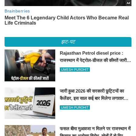
झट-पट
Rajasthan Petrol diesel price :
राजस्थान में पेट्रोल-डीजल की कीमतें जारी,
जानिए बीकानेर समेत पुरे प्रदेश में नए रेट
UMESH PUROHIT
जारी हुआ 2026 की सरकारी छुट्टियों का
कैलेंडर, इस साल कई बार मिलेगा लगातार
अवकाश, देखें
UMESH PUROHIT
फसल बीमा मुआवजा न मिलने पर राजस्थान में
किसान का अनोखा विरोध, खेतों में बो दिए