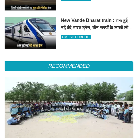
हॉस्पिटल
New Vande Bharat train : शरू हुई
नई वंदे भारत ट्रैन, तीन राज्यों के लाखों लोगों
का सफर होगा आसान, देखें पूरा रूटमैप
UMESH PUROHIT
RECOMMENDED