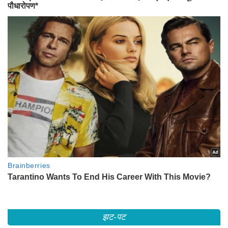
झट-पट