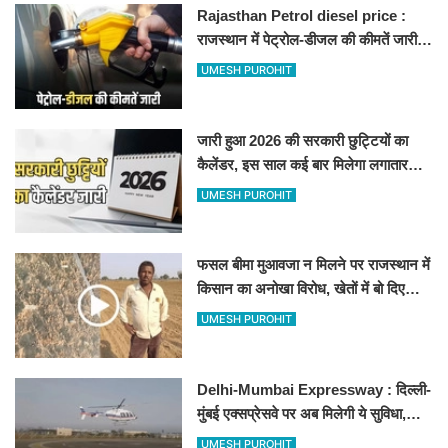
Rajasthan Petrol diesel price :
राजस्थान में पेट्रोल-डीजल की कीमतें जारी,
जानिए बीकानेर समेत पुरे प्रदेश में नए रेट
UMESH PUROHIT
जारी हुआ 2026 की सरकारी छुट्टियों का
कैलेंडर, इस साल कई बार मिलेगा लगातार
अवकाश, देखें
UMESH PUROHIT
फसल बीमा मुआवजा न मिलने पर राजस्थान में
किसान का अनोखा विरोध, खेतों में बो दिए
500-500 रुपए के नोट, वीडियो वायरल
UMESH PUROHIT
Delhi-Mumbai Expressway : दिल्ली-
मुंबई एक्सप्रेसवे पर अब मिलेगी ये सुविधा,
हेलीकॉप्टर सर्विस से तुरंत घायल पहुंचेगा
UMESH PUROHIT