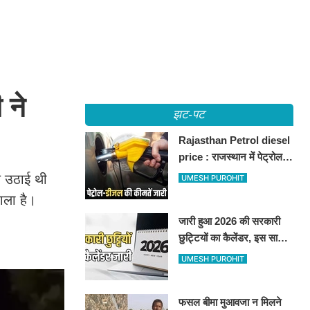
 ने
झट-पट
Rajasthan Petrol diesel
price : राजस्थान में पेट्रोल-
डीजल की कीमतें जारी, जानिए
ज उठाई थी
UMESH PUROHIT
बीकानेर समेत पुरे प्रदेश में नए
ाला है।
रेट
जारी हुआ 2026 की सरकारी
छुट्टियों का कैलेंडर, इस साल
कई बार मिलेगा लगातार
UMESH PUROHIT
अवकाश, देखें
फसल बीमा मुआवजा न मिलने