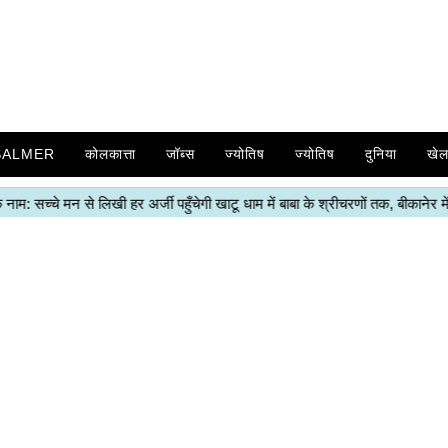
SALMER
कोलकात्ता
जॉब्स
ज्योतिष
ज्योतिष
दुनिया
खे