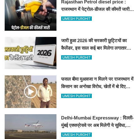
Rajasthan Petrol diesel price :
राजस्थान में पेट्रोल-डीजल की कीमतें जारी,
जानिए बीकानेर समेत पुरे प्रदेश में नए रेट
UMESH PUROHIT
जारी हुआ 2026 की सरकारी छुट्टियों का
कैलेंडर, इस साल कई बार मिलेगा लगातार
अवकाश, देखें
UMESH PUROHIT
फसल बीमा मुआवजा न मिलने पर राजस्थान में
किसान का अनोखा विरोध, खेतों में बो दिए
500-500 रुपए के नोट, वीडियो वायरल
UMESH PUROHIT
Delhi-Mumbai Expressway : दिल्ली-
मुंबई एक्सप्रेसवे पर अब मिलेगी ये सुविधा,
हेलीकॉप्टर सर्विस से तुरंत घायल पहुंचेगा
UMESH PUROHIT