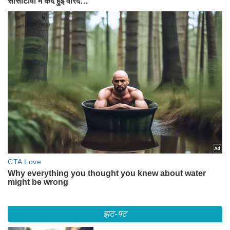
झट-पट