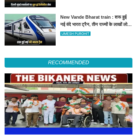
हॉस्पिटल
New Vande Bharat train : शरू हुई
नई वंदे भारत ट्रैन, तीन राज्यों के लाखों लोगों
का सफर होगा आसान, देखें पूरा रूटमैप
UMESH PUROHIT
RECOMMENDED