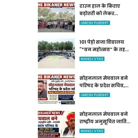
टाउन हाल के किराए
बढ़ोतरी को लेकर
कलाकारों का प्रदर्शन ,
UMESH PUROHIT
नाटक सहित सांस्कृतिक
गतिविधियां ठप्प
101 पेड़ो सजा विद्यालय
"*वन महोत्सव” के तहत
आईजीएनपी स्कूल में
MANOJ VYAS
पौधारोपण*
सोहनलाल मेघवाल बने
परिषद के प्रदेश सचिव,
जोधपुर संभाग प्रभारी की
UMESH PUROHIT
भी मिली जिम्मेदारी
सोहनलाल मेघवाल बने
राष्ट्रीय अनुसूचित जाति -
जनजाति विकास परिषद
MANOJ VYAS
के प्रदेश सचिव एवं