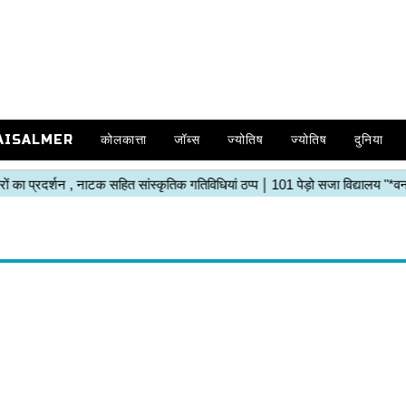
AISALMER
कोलकात्ता
जॉब्स
ज्योतिष
ज्योतिष
दुनिया