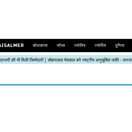
AISALMER
कोलकात्ता
जॉब्स
ज्योतिष
ज्योतिष
दुनिया