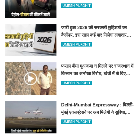
जानिए बीकानेर समेत पुरे प्रदेश में नए रेट
UMESH PUROHIT
जारी हुआ 2026 की सरकारी छुट्टियों का
कैलेंडर, इस साल कई बार मिलेगा लगातार
अवकाश, देखें
UMESH PUROHIT
फसल बीमा मुआवजा न मिलने पर राजस्थान में
किसान का अनोखा विरोध, खेतों में बो दिए
500-500 रुपए के नोट, वीडियो वायरल
UMESH PUROHIT
Delhi-Mumbai Expressway : दिल्ली-
मुंबई एक्सप्रेसवे पर अब मिलेगी ये सुविधा,
हेलीकॉप्टर सर्विस से तुरंत घायल पहुंचेगा
UMESH PUROHIT
हॉस्पिटल