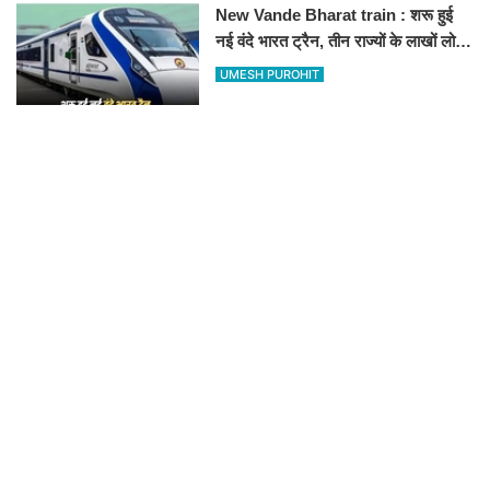
New Vande Bharat train : शरू हुई
नई वंदे भारत ट्रैन, तीन राज्यों के लाखों लोगों
का सफर होगा आसान, देखें पूरा रूटमैप
UMESH PUROHIT
RECOMMENDED
शहर जिला कांग्रेस कमेटी के पदाधिकारियों ने प्रदेश अध्यक्ष गोविन्द सिंह डोटासरा से की शिष्टाचार
भेंट