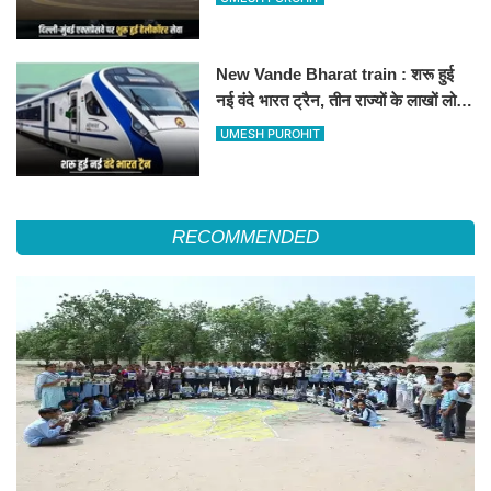
हॉस्पिटल
New Vande Bharat train : शरू हुई
नई वंदे भारत ट्रैन, तीन राज्यों के लाखों लोगों
का सफर होगा आसान, देखें पूरा रूटमैप
UMESH PUROHIT
RECOMMENDED