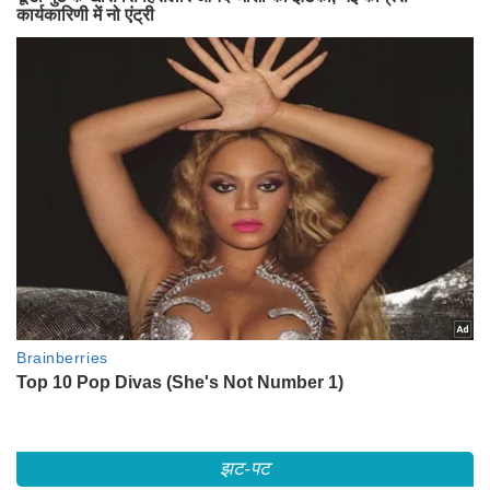
झट-पट