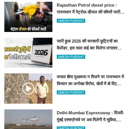
Rajasthan Petrol diesel price :
राजस्थान में पेट्रोल-डीजल की कीमतें जारी,
जानिए बीकानेर समेत पुरे प्रदेश में नए रेट
UMESH PUROHIT
जारी हुआ 2026 की सरकारी छुट्टियों का
कैलेंडर, इस साल कई बार मिलेगा लगातार
अवकाश, देखें
UMESH PUROHIT
फसल बीमा मुआवजा न मिलने पर राजस्थान में
किसान का अनोखा विरोध, खेतों में बो दिए
500-500 रुपए के नोट, वीडियो वायरल
UMESH PUROHIT
Delhi-Mumbai Expressway : दिल्ली-
मुंबई एक्सप्रेसवे पर अब मिलेगी ये सुविधा,
हेलीकॉप्टर सर्विस से तुरंत घायल पहुंचेगा
UMESH PUROHIT