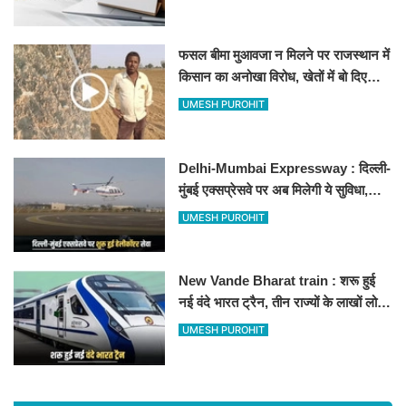
फसल बीमा मुआवजा न मिलने पर राजस्थान में
किसान का अनोखा विरोध, खेतों में बो दिए
500-500 रुपए के नोट, वीडियो वायरल
UMESH PUROHIT
Delhi-Mumbai Expressway : दिल्ली-
मुंबई एक्सप्रेसवे पर अब मिलेगी ये सुविधा,
हेलीकॉप्टर सर्विस से तुरंत घायल पहुंचेगा
UMESH PUROHIT
हॉस्पिटल
New Vande Bharat train : शरू हुई
नई वंदे भारत ट्रैन, तीन राज्यों के लाखों लोगों
का सफर होगा आसान, देखें पूरा रूटमैप
UMESH PUROHIT