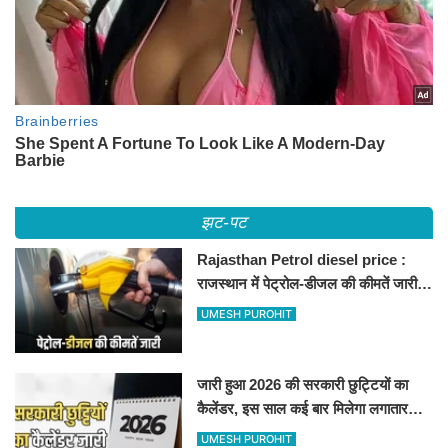
झट-पट
Rajasthan Petrol diesel price :
राजस्थान में पेट्रोल-डीजल की कीमतें जारी,
जानिए बीकानेर समेत पुरे प्रदेश में नए रेट
UMESH PUROHIT
जारी हुआ 2026 की सरकारी छुट्टियों का
कैलेंडर, इस साल कई बार मिलेगा लगातार
अवकाश, देखें
UMESH PUROHIT