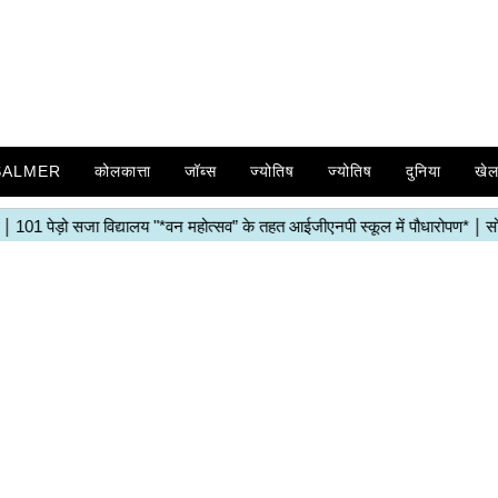
SALMER
कोलकात्ता
जॉब्स
ज्योतिष
ज्योतिष
दुनिया
खे