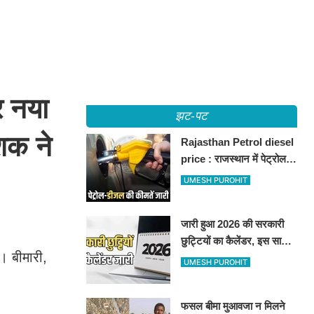
र नया
झट-पट
ेशक ने
Rajasthan Petrol diesel
price : राजस्थान में पेट्रोल-
डीजल की कीमतें जारी, जानिए
UMESH PUROHIT
बीकानेर समेत पुरे प्रदेश में नए
रेट
जारी हुआ 2026 की सरकारी
छुट्टियों का कैलेंडर, इस साल
। बीमारी,
कई बार मिलेगा लगातार
UMESH PUROHIT
अवकाश, देखें
फसल बीमा मुआवजा न मिलने