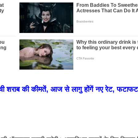
ची शराब की कीमतें, आज से लागु होंगें नए रेट, फटाफट